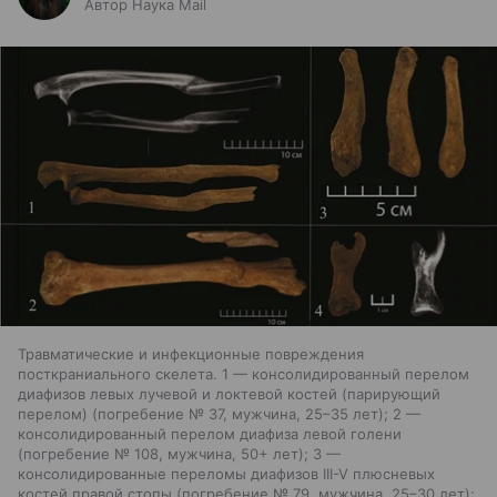
Автор Наука Mail
Травматические и инфекционные повреждения
посткраниального скелета. 1 — консолидированный перелом
диафизов левых лучевой и локтевой костей (парирующий
перелом) (погребение № 37, мужчина, 25–35 лет); 2 —
консолидированный перелом диафиза левой голени
(погребение № 108, мужчина, 50+ лет); 3 —
консолидированные переломы диафизов III-V плюсневых
костей правой стопы (погребение № 79, мужчина, 25–30 лет);