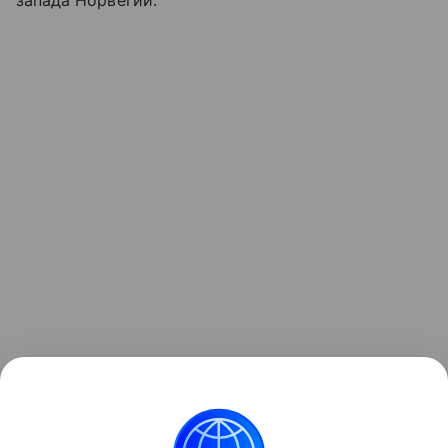
запада Норвегии.
Ранее Наука Mail
писала
, что археологи