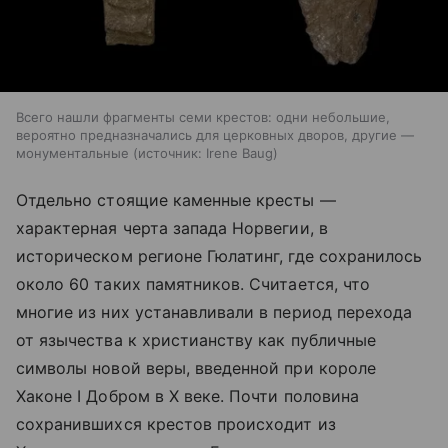
Всего нашли фрагменты семи крестов: одни небольшие,
вероятно предназначались для церковных дворов, другие —
монументальные
источник:
Irene Baug
Отдельно стоящие каменные кресты —
характерная черта запада Норвегии, в
историческом регионе Гюлатинг, где сохранилось
около 60 таких памятников. Считается, что
многие из них устанавливали в период перехода
от язычества к христианству как публичные
символы новой веры, введенной при короле
Хаконе I Добром в X веке. Почти половина
сохранившихся крестов происходит из