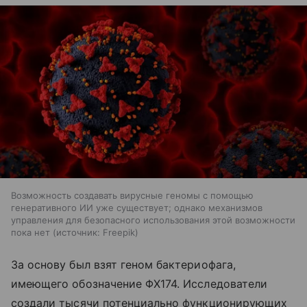
Возможность создавать вирусные геномы с помощью
генеративного ИИ уже существует; однако механизмов
управления для безопасного использования этой возможности
пока нет
источник:
Freepik
За основу был взят геном бактериофага,
имеющего обозначение ΦX174. Исследователи
создали тысячи потенциально функционирующих