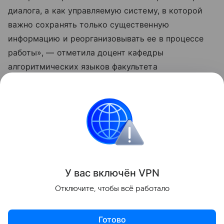
диалога, а как управляемую систему, в которой
важно сохранять только существенную
информацию и реорганизовывать ее в процессе
работы», — отметила доцент кафедры
алгоритмических языков факультета
вычислительной математики и кибернетики МГУ
Лариса Кузина, чьи слова приводит пресс-служба
вуза.
Общество
Поделиться
У вас включ
ён
V
P
N
Отключите, чтобы всё работало
Готово