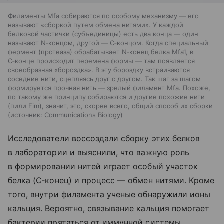
Филаменты Mfa собираются по особому механизму — его
называют «сборкой путем обмена нитями». У каждой
белковой частички (субъединицы) есть два конца — один
называют N‑концом, другой — C‑концом. Когда специальный
фермент (протеаза) обрабатывает N‑конец белка Mfa1, в
C‑конце происходит перемена формы — там появляется
своеобразная «бороздка». В эту бороздку встраиваются
соседние нити, сцепляясь друг с другом. Так шаг за шагом
формируется прочная нить — зрелый филамент Mfa. Похоже,
по такому же принципу собираются и другие похожие нити
(пили Fim), значит, это, скорее всего, общий способ их сборки
источник:
Communications Biology
Исследователи воссоздали сборку этих белков
в лаборатории и выяснили, что важную роль
в формировании нитей играет особый участок
белка (С‑конец) и процесс — обмен нитями. Кроме
того, внутри филамента ученые обнаружили ионы
кальция. Вероятно, связывание кальция помогает
бактерии прятаться от иммунной системы.