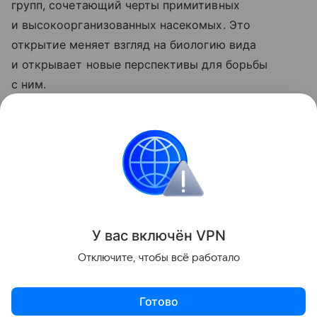
групп, сочетающий черты примитивных
и высокоорганизованных насекомых. Это
открытие меняет взгляд на биологию вида
и открывает новые перспективы для борьбы
с ним.
Ранее Наука Mail
рассказывала
о том,
что квантовые технологии помогут в борьбе
с садовыми вредителями.
Насекомые
У вас включ
ён
V
P
N
Поделиться
Отключите, чтобы всё работало
Готово