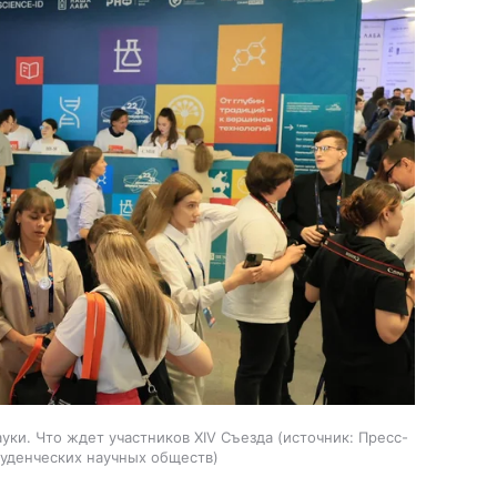
уки. Что ждет участников XIV Съезда
источник:
Пресс-
туденческих научных обществ