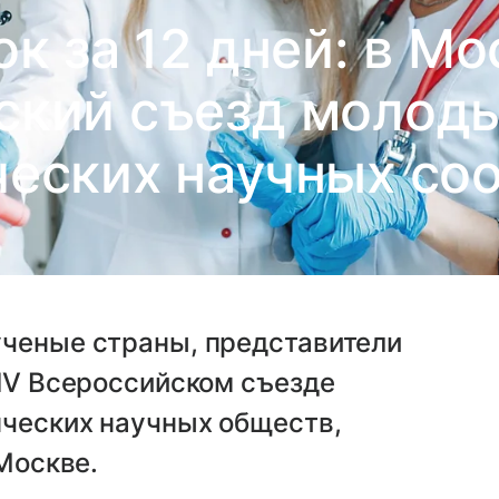
к за 12 дней: в М
ский съезд молоды
ческих научных со
ученые страны, представители
XIV Всероссийском съезде
нческих научных обществ,
 Москве.