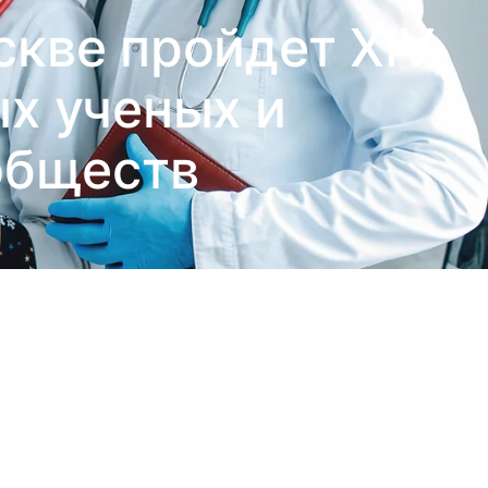
оскве пройдет XIV
х ученых и
обществ