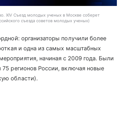
во. XIV Съезд молодых ученых в Москве соберет
ссийского съезда советов молодых ученых
кордной: организаторы получили более
ороткая и одна из самых масштабных
ероприятия, начиная с 2009 года. Были
и 75 регионов России, включая новые
кую области).