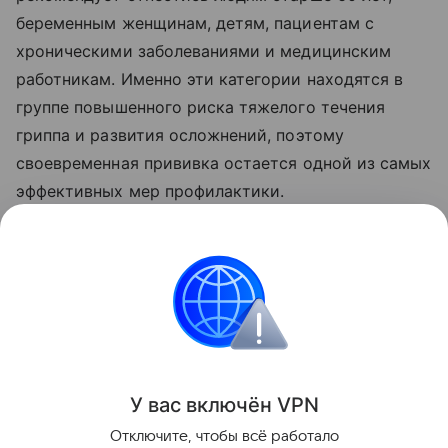
беременным женщинам, детям, пациентам с
хроническими заболеваниями и медицинским
работникам. Именно эти категории находятся в
группе повышенного риска тяжелого течения
гриппа и развития осложнений, поэтому
своевременная прививка остается одной из самых
эффективных мер профилактики.
Ранее врач-терапевт Александра Куденко
назвала
симптомы
, которые после 50 лет нельзя
игнорировать.
Медицина
Здоровье
У вас включ
ён
V
P
N
Поделиться
Отключите, чтобы всё работало