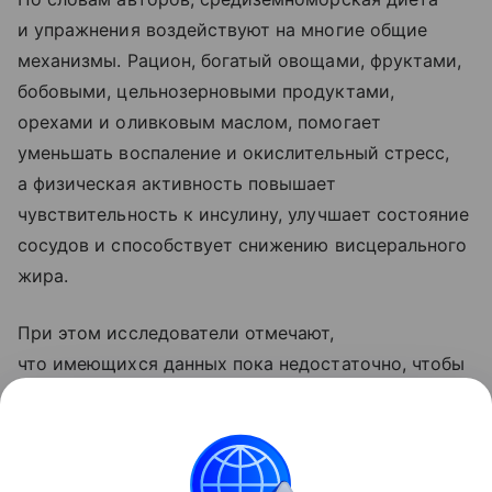
и упражнения воздействуют на многие общие
механизмы. Рацион, богатый овощами, фруктами,
бобовыми, цельнозерновыми продуктами,
орехами и оливковым маслом, помогает
уменьшать воспаление и окислительный стресс,
а физическая активность повышает
чувствительность к инсулину, улучшает состояние
сосудов и способствует снижению висцерального
жира.
При этом исследователи отмечают,
что имеющихся данных пока недостаточно, чтобы
утверждать, что совместное применение диеты
и тренировок дает значительно больший эффект,
чем каждый из этих методов по отдельности.