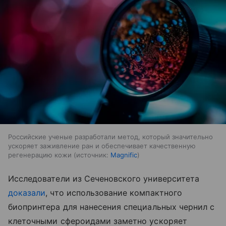
Российские ученые разработали метод, который значительно
ускоряет заживление ран и обеспечивает качественную
регенерацию кожи
источник:
Magnific
Исследователи из Сеченовского университета
доказали
, что использование компактного
биопринтера для нанесения специальных чернил с
клеточными сфероидами заметно ускоряет