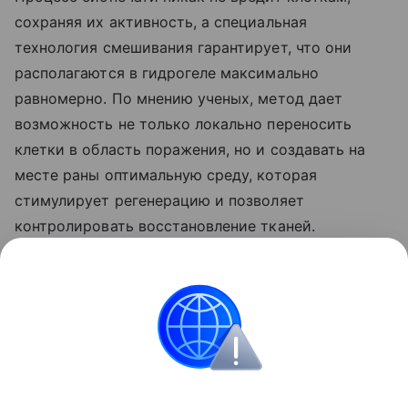
сохраняя их активность, а специальная
технология смешивания гарантирует, что они
располагаются в гидрогеле максимально
равномерно. По мнению ученых, метод дает
возможность не только локально переносить
клетки в область поражения, но и создавать на
месте раны оптимальную среду, которая
стимулирует регенерацию и позволяет
контролировать восстановление тканей.
Ранее Наука Mail
рассказывала
о том, как
Сеченовский университет запустил исследование
редкой генетической болезни.
Медицина
МГМУ им. Сеченова
Человек