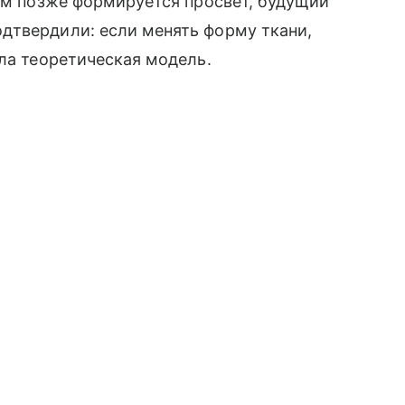
там позже формируется просвет, будущий
дтвердили: если менять форму ткани,
ала теоретическая модель.