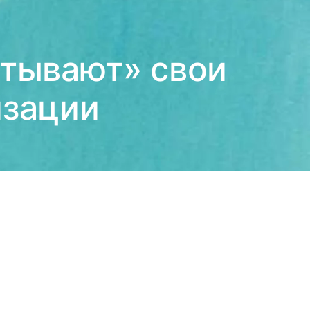
итывают» свои
изации