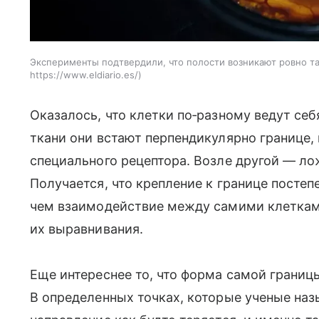
Эксперименты подтвердили, что полости возникают ровно та
https://www.eldiario.es/
Оказалось, что клетки по‑разному ведут се
ткани они встают перпендикулярно границе,
специального рецептора. Возле другой — ло
Получается, что крепление к границе постеп
чем взаимодействие между самими клетками
их выравнивания.
Еще интереснее то, что форма самой границы
В определенных точках, которые ученые на