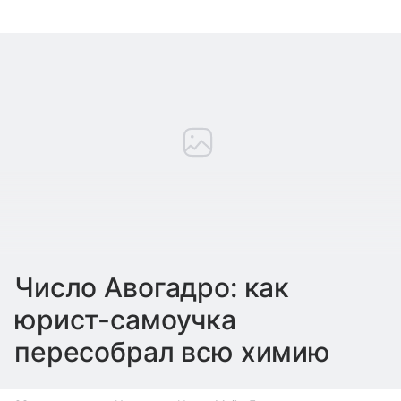
Число Авогадро: как
юрист-самоучка
пересобрал всю химию