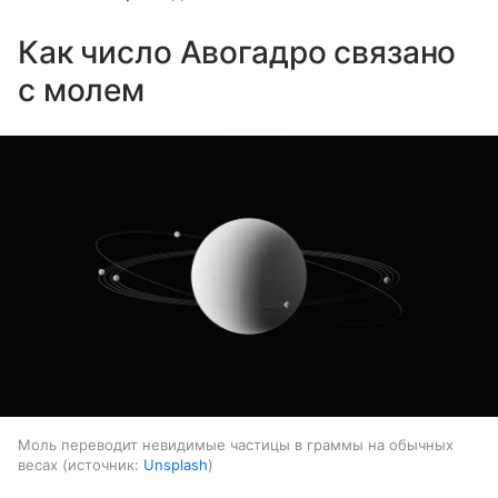
Как число Авогадро связано
с молем
Моль переводит невидимые частицы в граммы на обычных
весах
источник:
Unsplash