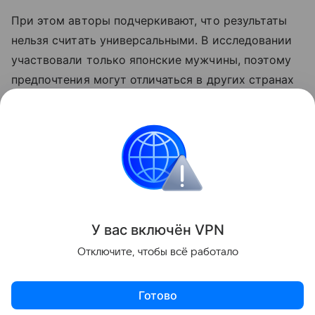
При этом авторы подчеркивают, что результаты
нельзя считать универсальными. В исследовании
участвовали только японские мужчины, поэтому
предпочтения могут отличаться в других странах
и культурах. Кроме того, работа касалась лишь
фигур среднего телосложения — выводы могут
быть иными для более худых или полных женщин.
Биология
Поделиться
У вас включ
ён
V
P
N
Отключите, чтобы всё работало
Готово