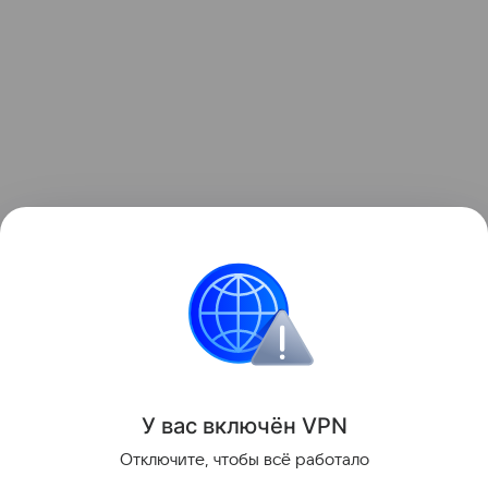
А ранее мы уже рассказывали, какие продукты
нельзя вместе хранить
в
холодильнике
.
Питание
Диета
Ягоды
У вас включ
ён
V
P
N
Поделиться
Отключите, чтобы всё работало