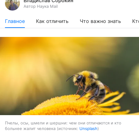
Владислав Сорокин
Автор Наука Mail
Главное
Как отличить
Что важно знать
Кт
Пчелы, осы, шмели и шершни: чем они отличаются и кто
больнее жалит человека
источник:
Unsplash