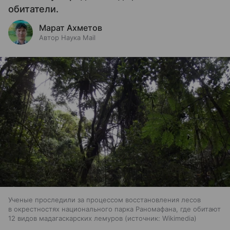
обитатели.
Марат Ахметов
Автор Наука Mail
Ученые проследили за процессом восстановления лесов
в окрестностях национального парка Раномафана, где обитают
12 видов мадагаскарских лемуров
источник:
Wikimedia