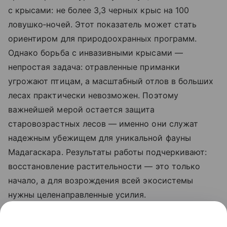
с крысами: не более 3,3 черных крыс на 100
ловушко‑ночей. Этот показатель может стать
ориентиром для природоохранных программ.
Однако борьба с инвазивными крысами —
непростая задача: отравленные приманки
угрожают птицам, а масштабный отлов в больших
лесах практически невозможен. Поэтому
важнейшей мерой остается защита
старовозрастных лесов — именно они служат
надежным убежищем для уникальной фауны
Мадагаскара. Результаты работы подчеркивают:
восстановление растительности — это только
начало, а для возрождения всей экосистемы
нужны целенаправленные усилия.
Ранее Наука Mail
рассказывала
, что в джунглях