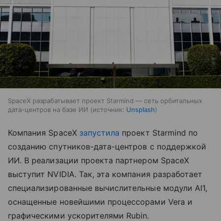
SpaceX разрабатывает проект Starmind — сеть орбитальных
дата-центров на базе ИИ
источник:
Unsplash
Компания SpaceX
запустила
проект Starmind по
созданию спутников-дата-центров с поддержкой
ИИ. В реализации проекта партнером SpaceX
выступит NVIDIA. Так, эта компания разработает
специализированные вычислительные модули AI1,
оснащенные новейшими процессорами Vera и
графическими ускорителями Rubin.