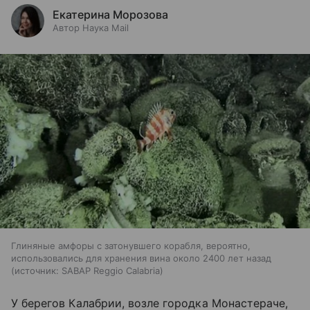
Екатерина Морозова
Автор Наука Mail
Глиняные амфоры с затонувшего корабля, вероятно,
использовались для хранения вина около 2400 лет назад
источник:
SABAP Reggio Calabria
У берегов Калабрии, возле городка Монастераче,