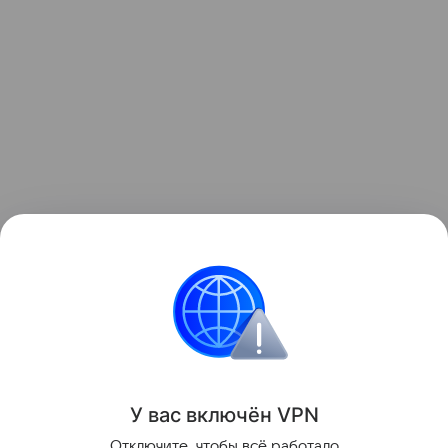
Ранее рекордные засухи
обнажили
более 200
немецких кораблей у берегов Сербии.
Засуха
Корабль
У вас включ
ён
V
P
N
Поделиться
Отключите, чтобы всё работало