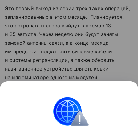
Это первый выход из серии трех таких операций,
запланированных в этом месяце. Планируется,
что астронавты снова выйдут в космос 13
и 25 августа. Через неделю они будут заняты
заменой антенны связи, а в конце месяца
им предстоит подключить силовые кабели
и системы ретрансляции, а также обновить
навигационное устройство для стыковки
на иллюминаторе одного из модулей.
Ранее Наука Mail
рассказывала
, что NASA
и «Роскосмос» продлят действия соглашения
о совместных полетах на МКС.
NASA
Космос
МКС