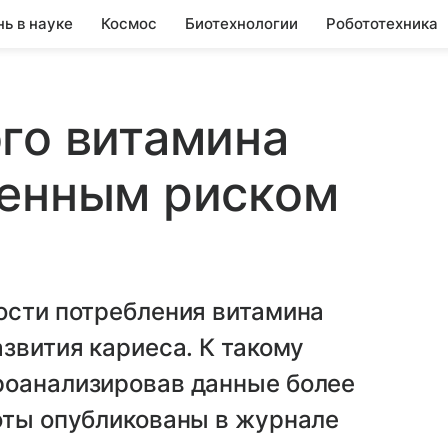
нь в науке
Космос
Биотехнологии
Робототехника
го витамина
шенным риском
ости потребления витамина
звития кариеса. К такому
роанализировав данные более
оты опубликованы в журнале