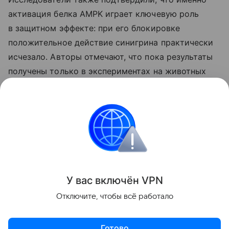
активация белка AMPK играет ключевую роль
в защитном эффекте: при его блокировке
положительное действие синигрина практически
исчезало. Авторы отмечают, что пока результаты
получены только в экспериментах на животных
и клетках, поэтому для оценки эффективности
вещества у людей необходимы клинические
исследования.
Питание
Поделиться
У вас включ
ён
V
P
N
Отключите, чтобы всё работало
Готово