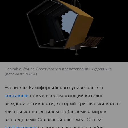
Habitable Worlds Observatory в представлении художника
источник:
NASA
Ученые из Калифорнийского университета
составили
новый всеобъемлющий каталог
звездной активности, который критически важен
для поиска потенциально обитаемых миров
за пределами Солнечной системы. Статья
опубликована
на портале препринтов arXiv.