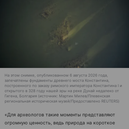
На этом снимке, опубликованном 6 августа 2026 года,
запечатлены фундаменты древнего моста Константина,
построенного по заказу римского императора Константина I и
открытого в 328 году нашей эры на реке Дунай недалеко от
Гигена, Болгария
источник:
Мартин Милев/Плевенская
региональная историческая музей/Предоставлено REUTERS
«Для археологов такие моменты представляют
огромную ценность, ведь природа на короткое