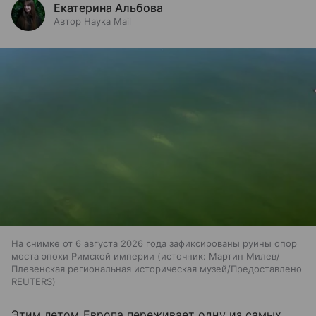
Екатерина Альбова
Автор Наука Mail
На снимке от 6 августа 2026 года зафиксированы руины опор
моста эпохи Римской империи
источник:
Мартин Милев/
Плевенская региональная историческая музей/Предоставлено
REUTERS
Этим летом Европа переживает одну из самых