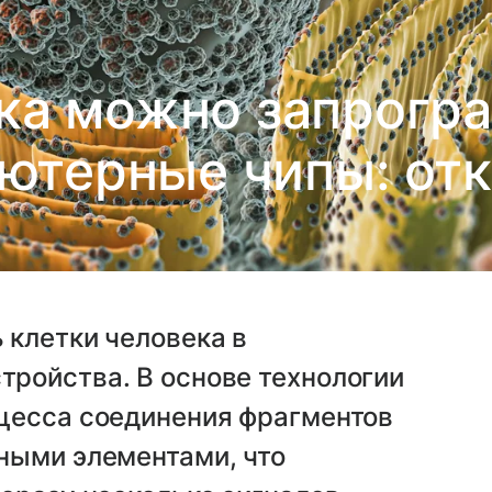
ка можно запрогр
ютерные чипы: от
 клетки человека в
ройства. В основе технологии
цесса соединения фрагментов
ными элементами, что