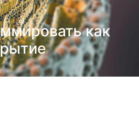
аммировать как
крытие