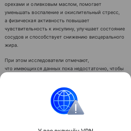
орехами и оливковым маслом, помогает
уменьшать воспаление и окислительный стресс,
а физическая активность повышает
чувствительность к инсулину, улучшает состояние
сосудов и способствует снижению висцерального
жира.
При этом исследователи отмечают,
что имеющихся данных пока недостаточно, чтобы
утверждать, что совместное применение диеты
и тренировок дает значительно больший эффект,
чем каждый из этих методов по отдельности.
Сердце
Поделиться