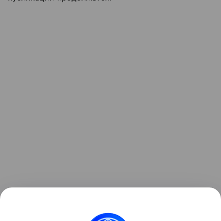
Ранее Наука Mail
рассказывала
о том, почему
реальные инопланетяне выглядели бы совсем не