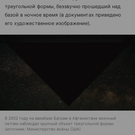
треугольной формы, беззвучно прошедший над
базой в ночное время (в документах приведено
его художественное изображение).
В 2002 году на авиабазе Баграм в Афганистане военный
летчик наблюдал крупный объект треугольной формы
источник:
Министерство войны США