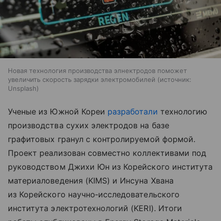
Новая технология производства элнектродов поможет
увеличить скорость зарядки электромобилей
источник:
Unsplash
Ученые из Южной Кореи
разработали
технологию
производства сухих электродов на базе
графитовых гранул с контролируемой формой.
Проект реализован совместно коллективами под
руководством Джихи Юн из Корейского института
материаловедения (KIMS) и Инсуна Хвана
из Корейского научно‑исследовательского
института электротехнологий (KERI). Итоги