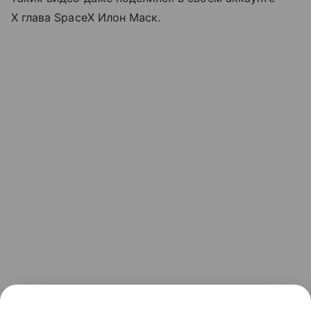
X глава SpaceX Илон Маск.