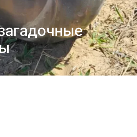
 загадочные
ры