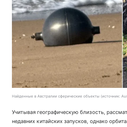
Найденные в Австралии сферические объекты
источник:
Au
Учитывая географическую близость, рассма
недавних китайских запусков, однако орбит