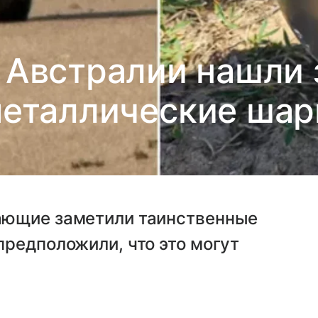
 Австралии нашли
еталлические ша
ающие заметили таинственные
редположили, что это могут