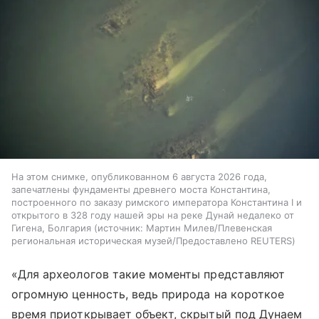
На этом снимке, опубликованном 6 августа 2026 года,
запечатлены фундаменты древнего моста Константина,
построенного по заказу римского императора Константина I и
открытого в 328 году нашей эры на реке Дунай недалеко от
Гигена, Болгария
источник:
Мартин Милев/Плевенская
региональная историческая музей/Предоставлено REUTERS
«Для археологов такие моменты представляют
огромную ценность, ведь природа на короткое
время приоткрывает объект, скрытый под Дунаем