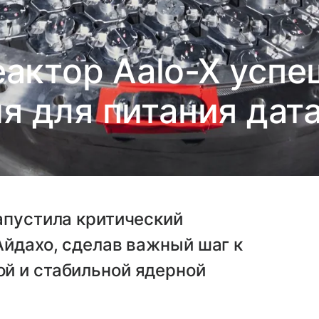
актор Aalo-X усп
я для питания дат
апустила критический
Айдахо, сделав важный шаг к
й и стабильной ядерной