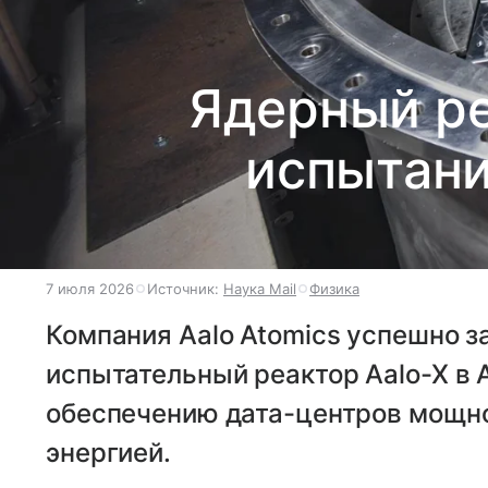
Ядерный ре
испытани
7 июля 2026
Источник:
Наука Mail
Физика
Компания Aalo Atomics успешно з
испытательный реактор Aalo-X в 
обеспечению дата-центров мощно
энергией.