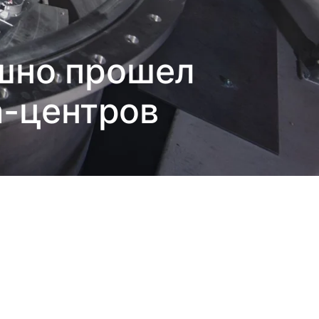
ешно прошел
а-центров