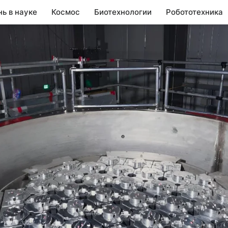
нь в науке
Космос
Биотехнологии
Робототехника