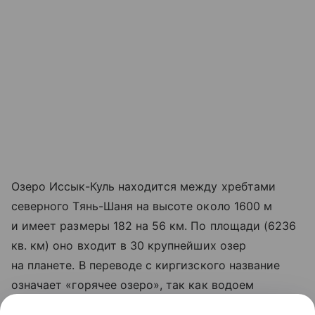
Озеро Иссык-Куль находится между хребтами
северного Тянь-Шаня на высоте около 1600 м
и имеет размеры 182 на 56 км. По площади (6236
кв. км) оно входит в 30 крупнейших озер
на планете. В переводе с киргизского название
означает «горячее озеро», так как водоем
не замерзает зимой.