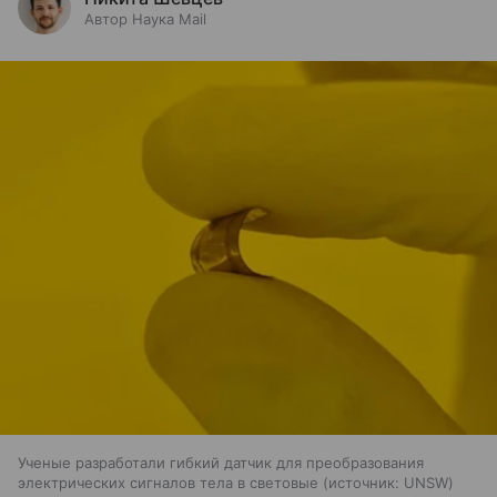
Автор Наука Mail
Ученые разработали гибкий датчик для преобразования
электрических сигналов тела в световые
источник:
UNSW