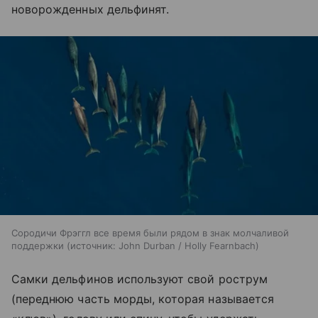
новорожденных дельфинят.
Сородичи Фрэггл все время были рядом в знак молчаливой
поддержки
источник:
John Durban / Holly Fearnbach
Самки дельфинов используют свой рострум
(переднюю часть морды, которая называется