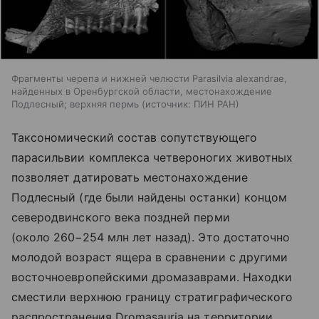
Фрагменты черепа и нижней челюсти Parasilvia alexandrae,
найденных в Оренбургской области, местонахождение
Подлесный; верхняя пермь
источник:
ПИН РАН
Таксономический состав сопутствующего
парасильвии комплекса четвероногих животных
позволяет датировать местонахождение
Подлесный (где были найдены останки) концом
северодвинского века поздней перми
(около 260−254 млн лет назад). Это достаточно
молодой возраст ящера в сравнении с другими
восточноевропейскими дромазаврами. Находки
сместили верхнюю границу стратиграфического
распространения Dromasauria на территории