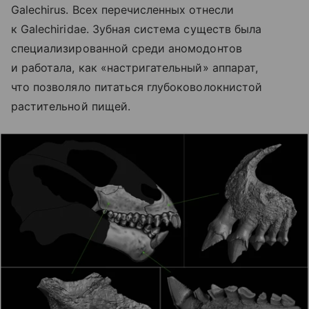
Galechirus. Всех перечисленных отнесли
к Galechiridae. Зубная система существ была
специализированной среди аномодонтов
и работала, как «настригательный» аппарат,
что позволяло питаться глубоковолокнистой
растительной пищей.