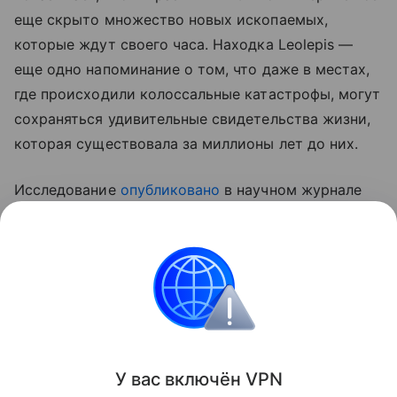
еще скрыто множество новых ископаемых,
которые ждут своего часа. Находка Leolepis —
еще одно напоминание о том, что даже в местах,
где происходили колоссальные катастрофы, могут
сохраняться удивительные свидетельства жизни,
которая существовала за миллионы лет до них.
Исследование
опубликовано
в научном журнале
Journal of South American Earth Sciences.
Ранее Наука Mail
рассказывала
об открытии новой
ископаемой рыбы учеными из Санкт-Петербурга.
Рыба
палеонтология
У вас включ
ён
V
P
N
Поделиться