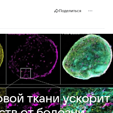
Поделиться
вой ткани ускорит
ств от болезни