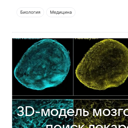
Биология
Медицина
3D-модель мозго
поиск лекар