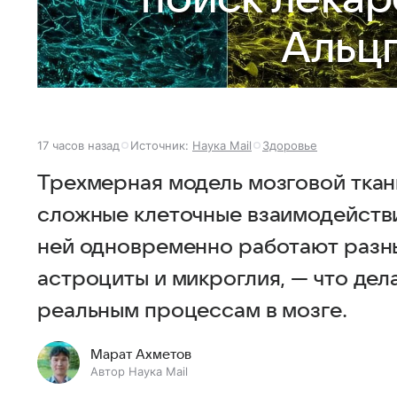
Альц
17 часов назад
Источник:
Наука Mail
Здоровье
Трехмерная модель мозговой ткан
сложные клеточные взаимодействи
ней одновременно работают разны
астроциты и микроглия, — что дел
реальным процессам в мозге.
Марат Ахметов
Автор Наука Mail