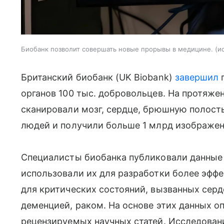
Биобанк позволит совершать новые прорывы в медицине.
и
Британский биобанк (UK Biobank)
завершил
п
органов 100 тыс. добровольцев. На протяже
сканировали мозг, сердце, брюшную полость
людей и получили больше 1 млрд изображен
Специалисты биобанка публиковали данные с
использовали их для разработки более эфф
для критических состояний, вызванных сер
деменцией, раком. На основе этих данных о
рецензируемых научных статей. Исследован