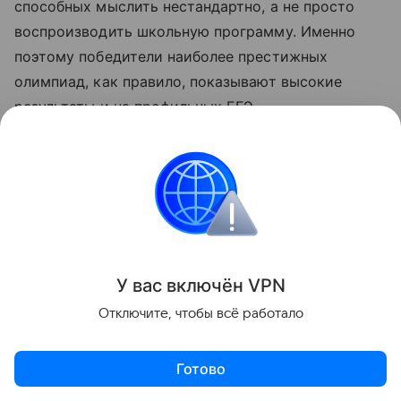
способных мыслить нестандартно, а не просто
воспроизводить школьную программу. Именно
поэтому победители наиболее престижных
олимпиад, как правило, показывают высокие
результаты и на профильных ЕГЭ.
У вас включ
ён
V
P
N
Отключите, чтобы всё работало
Готово