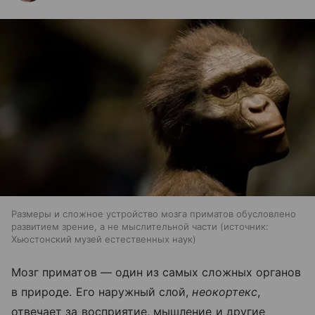
Размеры и сложное устройство мозга приматов обусловлено
развитием зрение, а не мыслительной части
источник:
Хьюстонский музей естественных наук
Мозг приматов — один из самых сложных органов
в природе. Его наружный слой,
неокортекс
,
отвечает за восприятие, мышление и другие