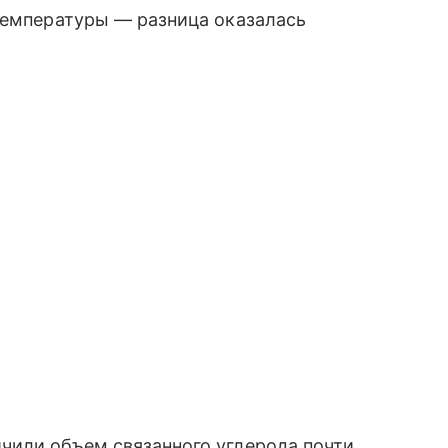
температуры — разница оказалась
чили объем связанного углерода почти