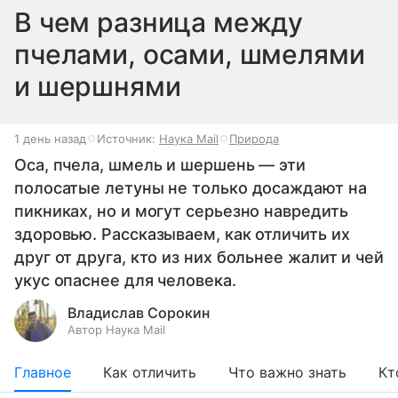
В чем разница между
пчелами, осами, шмелями
и шершнями
1 день назад
Источник:
Наука Mail
Природа
Оса, пчела, шмель и шершень — эти
полосатые летуны не только досаждают на
пикниках, но и могут серьезно навредить
здоровью. Рассказываем, как отличить их
друг от друга, кто из них больнее жалит и чей
укус опаснее для человека.
Владислав Сорокин
Автор Наука Mail
Главное
Как отличить
Что важно знать
Кт