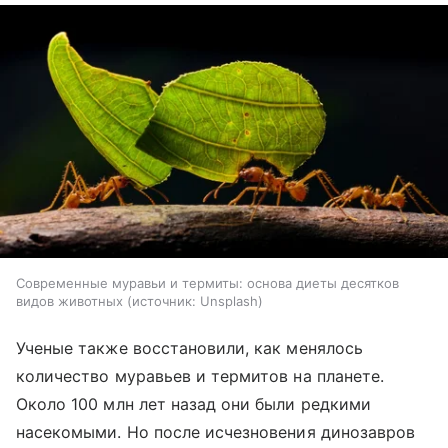
Современные муравьи и термиты: основа диеты десятков
видов животных
источник:
Unsplash
Ученые также восстановили, как менялось
количество муравьев и термитов на планете.
Около 100 млн лет назад они были редкими
насекомыми. Но после исчезновения динозавров