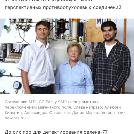
перспективных противоопухолевых соединений.
Сотрудники МТЦ СО РАН у ЯМР-спектрометра с
переключением магнитного поля. Слева направо: Алексей
Кирютин, Александра Юрковская, Данил Маркелов
источник:
new.ras.ru
До сих пор для детектирования селена-77