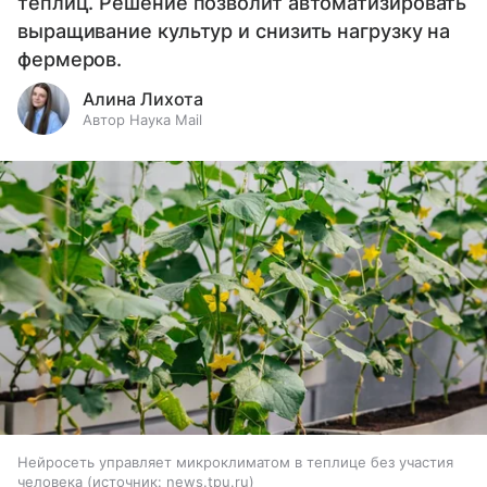
теплиц. Решение позволит автоматизировать
выращивание культур и снизить нагрузку на
фермеров.
Алина Лихота
Автор Наука Mail
Нейросеть управляет микроклиматом в теплице без участия
человека
источник:
news.tpu.ru