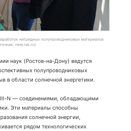
азработок нитридных полупроводниковых материалов
точник:
new.ras.ru
ии наук (Ростов-на-Дону) ведутся
ерспективных полупроводниковых
в в области солнечной энергетики.
III-N — соединениями, обладающими
ики. Эти материалы способны
разования солнечной энергии,
живается рядом технологических