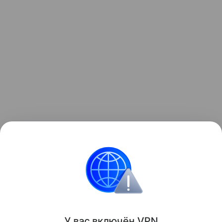
Ранее ученые
обнаружили
в ДНК человека гены
двух неизвестных вымерших линий.
Генетика
Болезнь
У вас включ
ён
V
P
N