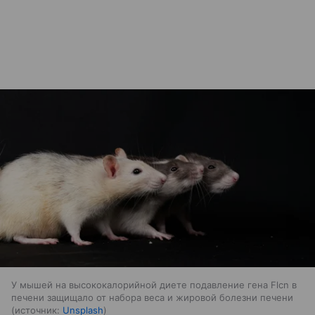
У мышей на высококалорийной диете подавление гена Flcn в
печени защищало от набора веса и жировой болезни печени
источник:
Unsplash