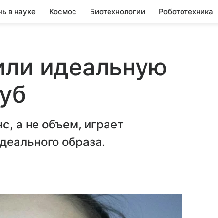
нь в науке
Космос
Биотехнологии
Робототехника
или идеальную
уб
с, а не объем, играет
деального образа.