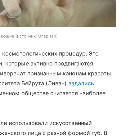
ужающие
источник:
Unsplash
х косметологических процедур. Это
, которые активно продвигаются
тиворечат признанным канонам красоты.
рситета Бейрута (Ливан)
задались
еменном обществе считается наиболее
ели использовали искусственный
женского лица с разной формой губ. В