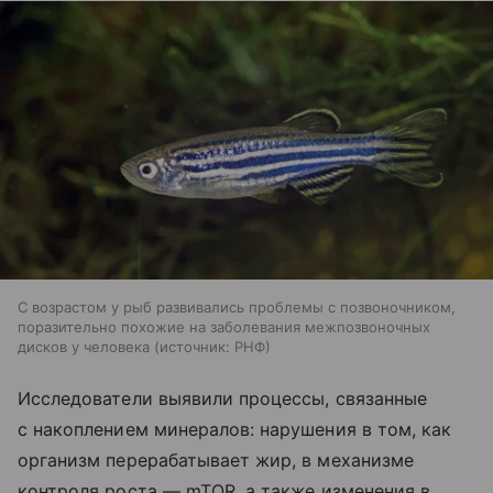
С возрастом у рыб развивались проблемы с позвоночником,
поразительно похожие на заболевания межпозвоночных
дисков у человека
источник:
РНФ
Исследователи выявили процессы, связанные
с накоплением минералов: нарушения в том, как
организм перерабатывает жир, в механизме
контроля роста —
mTOR, а также изменения в