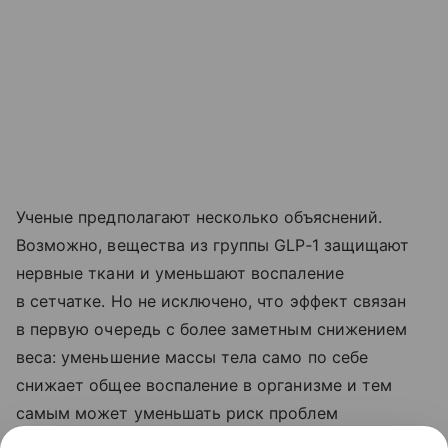
Ученые предполагают несколько объяснений.
Возможно, вещества из группы GLP‑1 защищают
нервные ткани и уменьшают воспаление
в сетчатке. Но не исключено, что эффект связан
в первую очередь с более заметным снижением
веса: уменьшение массы тела само по себе
снижает общее воспаление в организме и тем
самым может уменьшать риск проблем
со зрением.