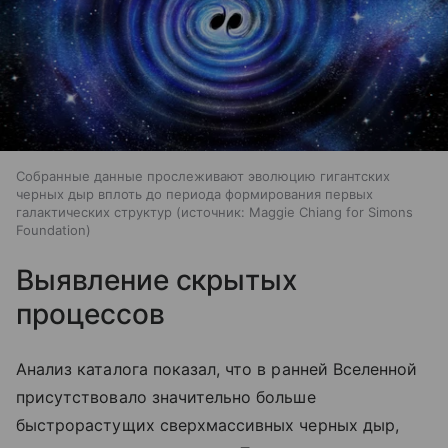
Собранные данные прослеживают эволюцию гигантских
черных дыр вплоть до периода формирования первых
галактических структур
источник:
Maggie Chiang for Simons
Foundation
Выявление скрытых
процессов
Анализ каталога показал, что в ранней Вселенной
присутствовало значительно больше
быстрорастущих сверхмассивных черных дыр,