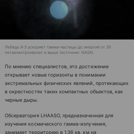
Лебедь X-3 ускоряет гамма-частицы до энергий от 30
петаэлектронвольт и выше
источник:
NASA
По мнению специалистов, это достижение
открывает новые горизонты в понимании
экстремальных физических явлений, протекающих
в окрестностях таких компактных объектов, как
черные дыры.
Обсерватория LHAASO, предназначенная для
изучения космического гамма-излучения,
занимает территорию в 1,36 кв. км на