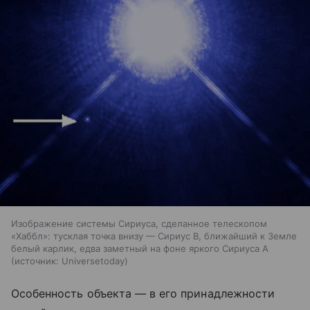
Изображение системы Сириуса, сделанное телескопом
«Хаббл»: тусклая точка внизу — Сириус B, ближайший к Земле
белый карлик, едва заметный на фоне яркого Сириуса A
источник:
Universetoday
Особенность объекта — в его принадлежности