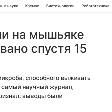
нь в науке
Космос
Биотехнологии
Робототехника
ни на мышьяке
вано спустя 15
микроба, способного выживать
 самый научный журнал,
признал: выводы были