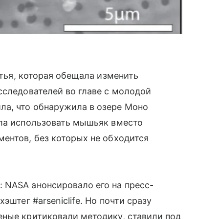
тья, которая обещала изменить
сследователей во главе с молодой
а, что обнаружила в озере Моно
гла использовать мышьяк вместо
ентов, без которых не обходится
 NASA анонсировало его на пресс-
эштег #arseniclife. Но почти сразу
еные критиковали методику, ставили под