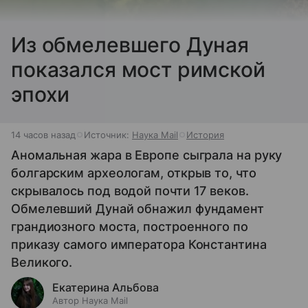
Из обмелевшего Дуная
показался мост римской
эпохи
14 часов назад
Источник:
Наука Mail
История
Аномальная жара в Европе сыграла на руку
болгарским археологам, открыв то, что
скрывалось под водой почти 17 веков.
Обмелевший Дунай обнажил фундамент
грандиозного моста, построенного по
приказу самого императора Константина
Великого.
Екатерина Альбова
Автор Наука Mail