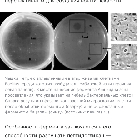
перспективным для создания новых лекарств.
Чашки Петри с вплавленными в агар живыми клетками
Bacillus, среди которых возбудитель сибирской язвы (крайняя
левая панель). В месте нанесения фермента Ami видна зона
просветления, что указывает на гибель бактериальных клеток.
Справа результаты фазово-контрастной микроскопии: клетки
после обработки ферментом (сверху) и не обработанные
ферментом бациллы (снизу)
источник:
new.ras.ru
Особенность фермента заключается в его
способности разрушать пептидогликан —