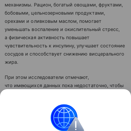
механизмы. Рацион, богатый овощами, фруктами,
бобовыми, цельнозерновыми продуктами,
орехами и оливковым маслом, помогает
уменьшать воспаление и окислительный стресс,
а физическая активность повышает
чувствительность к инсулину, улучшает состояние
сосудов и способствует снижению висцерального
жира.
При этом исследователи отмечают,
что имеющихся данных пока недостаточно, чтобы
утверждать, что совместное применение диеты
и тренировок дает значительно больший эффект,
чем каждый из этих методов по отдельности.
Сердце