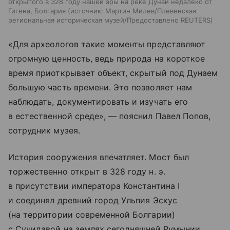
открытого в 328 году нашей эры на реке Дунай недалеко от
Гигена, Болгария
источник:
Мартин Милев/Плевенская
региональная историческая музей/Предоставлено REUTERS
«Для археологов такие моменты представляют
огромную ценность, ведь природа на короткое
время приоткрывает объект, скрытый под Дунаем
большую часть времени. Это позволяет нам
наблюдать, документировать и изучать его
в естественной среде», — пояснил Павел Попов,
сотрудник музея.
История сооружения впечатляет. Мост был
торжественно открыт в 328 году н. э.
в присутствии императора Константина I
и соединял древний город Ульпия Эскус
(на территории современной Болгарии)
с Сучидавой на землях сегодняшней Румынии.