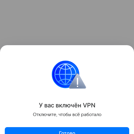
Ранее Наука Mail
рассказывала
о том, что ИИ
может усилить чувство одиночества.
Социология
Общество
У вас включ
ён
V
P
N
Поделиться
Отключите, чтобы всё работало
Готово