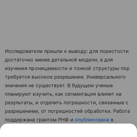
Исследователи пришли к выводу: для пористости
достаточно менее детальной модели, а для
изучения проницаемости и тонкой структуры пор
требуется высокое разрешение. Универсального
значения не существует. В будущем ученые
планируют изучить, как сегментация влияет на
результаты, и отделить погрешности, связанные с
разрешением, от погрешностей обработки. Работа
поддержана грантом РНФ и
опубликована
в
Advances in Water Resources.